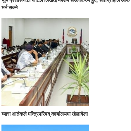
भूमि प्रशासनका जटिल लिखत/फाराम सरलीकरण हुँदै, सेवाग्राहीले आफैँ
भर्न सक्ने
ग्यास आतंकले मन्त्रिपरिषद् कार्यालयमा खैलाबैला