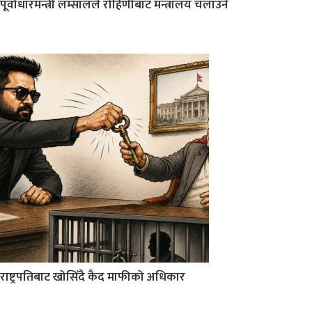
पूर्वाधारमन्त्री लम्सालले रोहिणीबाट मन्त्रालय चलाउने
राष्ट्रपतिबाट खोसिँदै कैद माफीको अधिकार