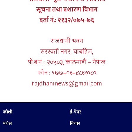
सूचना तथा प्रशारण विभाग
दर्ता नं.: ११३२/०७५-७६
राजधानी भवन
सरस्वती नगर, चाबहिल,
पो.ब.न. : २०५०३, काठमाडौं – नेपाल
फोन : ९७७–०१–४८११०८०
rajdhaninews@gmail.com
कोशी
ई-पेपर
मधेस
बिचार