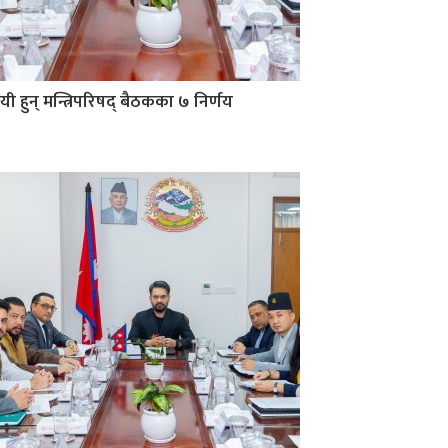
यी हुन् मन्त्रिपरिषद् बैठकका ७ निर्णय