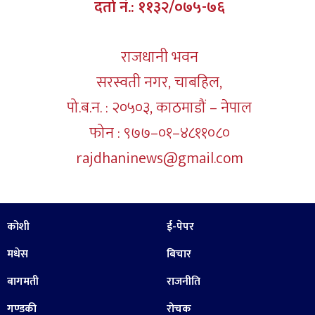
दर्ता नं.: ११३२/०७५-७६
राजधानी भवन
सरस्वती नगर, चाबहिल,
पो.ब.न. : २०५०३, काठमाडौं – नेपाल
फोन : ९७७–०१–४८११०८०
rajdhaninews@gmail.com
कोशी
ई-पेपर
मधेस
बिचार
बागमती
राजनीति
गण्डकी
रोचक