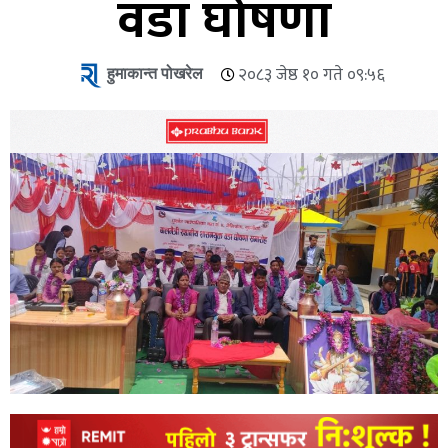
वडा घोषणा
हुमाकान्त पोखरेल
२०८३ जेष्ठ १० गते ०९:५६