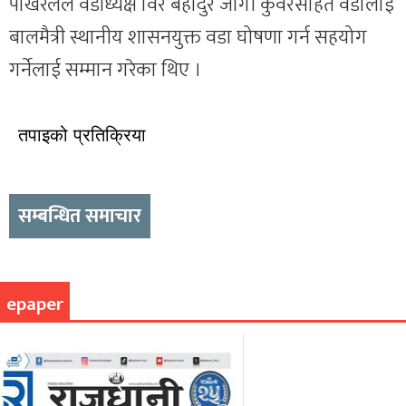
पोखरेलले वडाध्यक्ष विर बहादुर जोगीँ कुँवरसहित वडालाई
बालमैत्री स्थानीय शासनयुक्त वडा घोषणा गर्न सहयोग
गर्नेलाई सम्मान गरेका थिए ।
तपाइको प्रतिक्रिया
सम्बन्धित समाचार
epaper