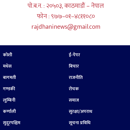
पो.ब.न. : २०५०३, काठमाडौं – नेपाल
फोन : ९७७–०१–४८११०८०
rajdhaninews@gmail.com
कोशी
ई-पेपर
मधेस
बिचार
बागमती
राजनीति
गण्डकी
रोचक
लुम्बिनी
समाज
कर्णाली
सुरक्षा/अपराध
सुदूरपश्चिम
सूचना प्रविधि