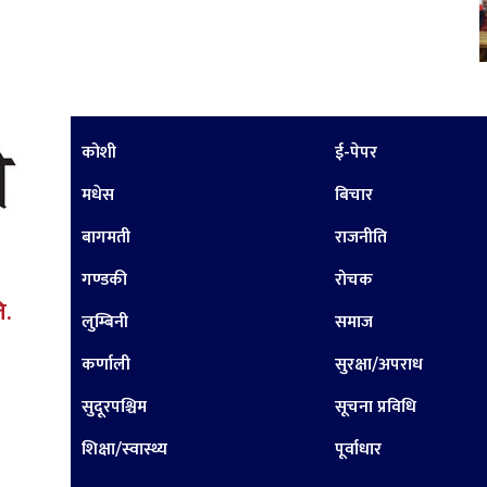
कोशी
ई-पेपर
मधेस
बिचार
बागमती
राजनीति
गण्डकी
रोचक
ि.
लुम्बिनी
समाज
कर्णाली
सुरक्षा/अपराध
सुदूरपश्चिम
सूचना प्रविधि
शिक्षा/स्वास्थ्य
पूर्वाधार