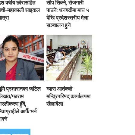
श वर्षीय छोरासहित
सीप सिक्ने, रोजगारी
मेची-महाकाली साइकल
पाउने: धनगढीमा माघ ५
ात्रा
देखि प्रदेशस्तरीय मेला
सञ्चालन हुने
भूमि प्रशासनका जटिल
ग्यास आतंकले
लिखत/फाराम
मन्त्रिपरिषद् कार्यालयमा
रलीकरण हुँदै,
खैलाबैला
ेवाग्राहीले आफैँ भर्न
क्ने