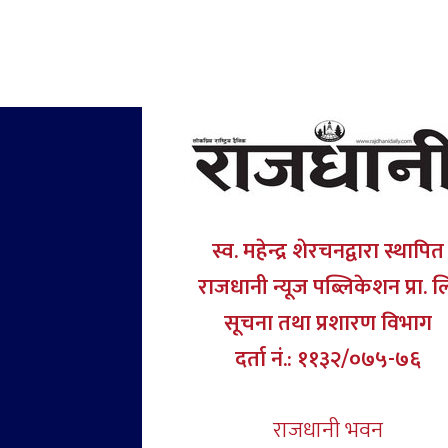
स्व. महेन्द्र शेरचनद्वारा स्थापित
राजधानी न्यूज पब्लिकेशन प्रा. ल
सूचना तथा प्रशारण विभाग
दर्ता नं.: ११३२/०७५-७६
राजधानी भवन