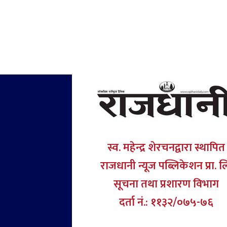
स्व. महेन्द्र शेरचनद्वारा स्थापित
राजधानी न्यूज पब्लिकेशन प्रा. ल
सूचना तथा प्रशारण विभाग
दर्ता नं.: ११३२/०७५-७६