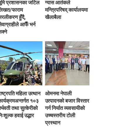
भूमि प्रशासनका जटिल
ग्यास आतंकले
लिखत/फाराम
मन्त्रिपरिषद् कार्यालयमा
रलीकरण हुँदै,
खैलाबैला
ेवाग्राहीले आफैँ भर्न
क्ने
ाष्ट्रपति महिला उत्थान
ओमनमा नेपाली
ार्यक्रमअन्तर्गत १०३
उत्पादनको बजार विस्तार
र्भवती तथा सुत्केरीको
गर्न निर्यात व्यवसायीको
िःशुल्क हवाई उद्धार
उच्चस्तरीय टोली
प्रस्थान