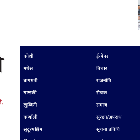
कोशी
ई-पेपर
मधेस
बिचार
बागमती
राजनीति
गण्डकी
रोचक
ि.
लुम्बिनी
समाज
कर्णाली
सुरक्षा/अपराध
सुदूरपश्चिम
सूचना प्रविधि