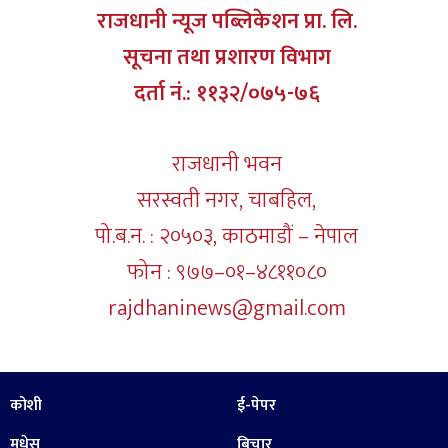
राजधानी न्यूज पब्लिकेशन प्रा. लि.
सूचना तथा प्रशारण विभाग
दर्ता नं.: ११३२/०७५-७६
राजधानी भवन
सरस्वती नगर, चाबहिल,
पो.ब.न. : २०५०३, काठमाडौं – नेपाल
फोन : ९७७–०१–४८११०८०
rajdhaninews@gmail.com
कोशी
ई-पेपर
मधेस
बिचार