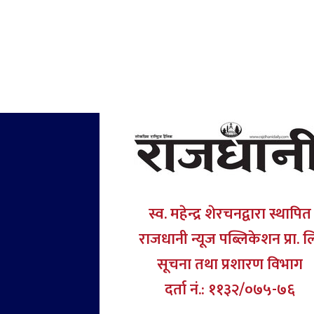
स्व. महेन्द्र शेरचनद्वारा स्थापित
राजधानी न्यूज पब्लिकेशन प्रा. ल
सूचना तथा प्रशारण विभाग
दर्ता नं.: ११३२/०७५-७६