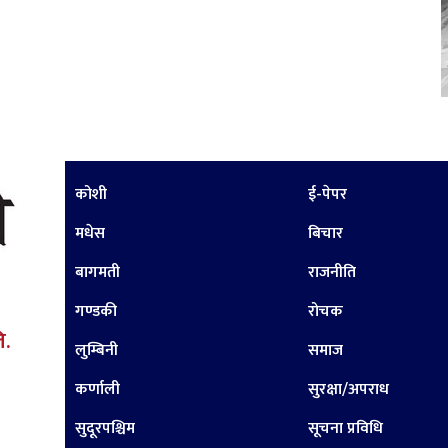
कोशी
ई-पेपर
मधेस
बिचार
बागमती
राजनीति
गण्डकी
रोचक
ि.
लुम्बिनी
समाज
कर्णाली
सुरक्षा/अपराध
सुदूरपश्चिम
सूचना प्रविधि