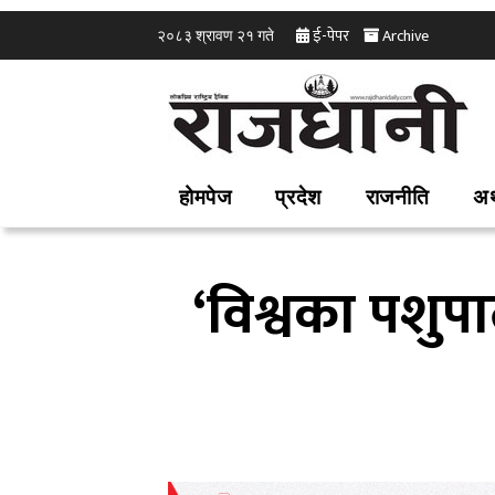
ई-पेपर
Archive
२०८३ श्रावण २१ गते
होमपेज
प्रदेश
राजनीति
अर
‘विश्वका पशुप