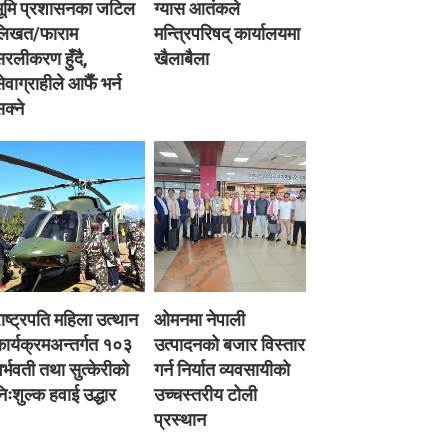
भूमि प्रशासनका जटिल
ग्यास आतंकले
लिखत/फाराम
मन्त्रिपरिषद् कार्यालयमा
रलीकरण हुँदै,
खैलाबैला
ेवाग्राहीले आफैँ भर्न
क्ने
ाष्ट्रपति महिला उत्थान
ओमनमा नेपाली
ार्यक्रमअन्तर्गत १०३
उत्पादनको बजार विस्तार
र्भवती तथा सुत्केरीको
गर्न निर्यात व्यवसायीको
िःशुल्क हवाई उद्धार
उच्चस्तरीय टोली
प्रस्थान