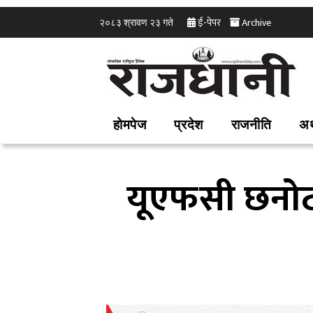
ई-पेपर
Archive
२०८३ श्रावण २३ गते
होमपेज
प्रदेश
राजनीति
अर
यूएफसी छनोटमा