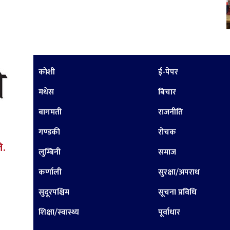
कोशी
ई-पेपर
मधेस
बिचार
बागमती
राजनीति
गण्डकी
रोचक
ि.
लुम्बिनी
समाज
कर्णाली
सुरक्षा/अपराध
सुदूरपश्चिम
सूचना प्रविधि
शिक्षा/स्वास्थ्य
पूर्वाधार