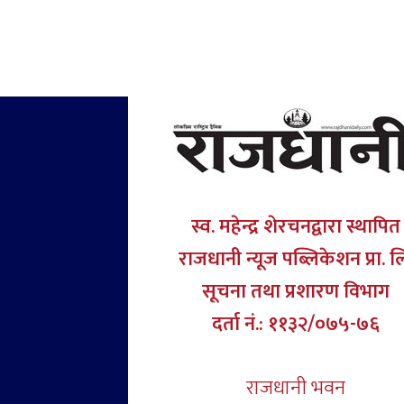
स्व. महेन्द्र शेरचनद्वारा स्थापित
राजधानी न्यूज पब्लिकेशन प्रा. ल
सूचना तथा प्रशारण विभाग
दर्ता नं.: ११३२/०७५-७६
राजधानी भवन