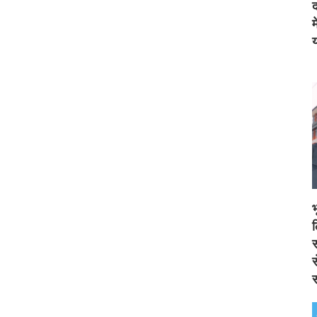
द
य
स
स
स