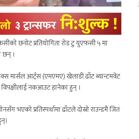
ूएफसीको छनोट प्रतियोगिता रोड टु युएफसी ५ मा
ा छन् ।
्स मार्सल आर्ट्स (एमएमए) खेलाडी ढाँट ब्यान्टमवेट
विपक्षीलाई नकआउट हानेका हुन् ।
सँग भएको प्रतिस्पर्धामा ढाँटले दोस्रो राउन्डमै जित
न्।