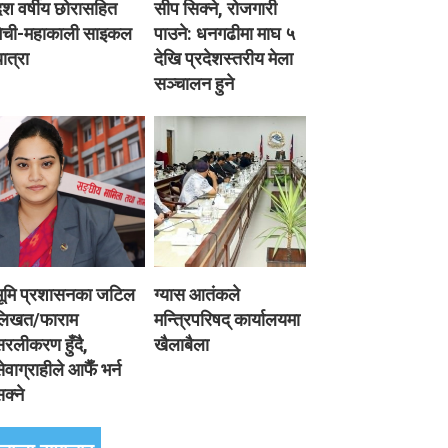
श वर्षीय छोरासहित
सीप सिक्ने, रोजगारी
मेची-महाकाली साइकल
पाउने: धनगढीमा माघ ५
ात्रा
देखि प्रदेशस्तरीय मेला
सञ्चालन हुने
भूमि प्रशासनका जटिल
ग्यास आतंकले
लिखत/फाराम
मन्त्रिपरिषद् कार्यालयमा
रलीकरण हुँदै,
खैलाबैला
ेवाग्राहीले आफैँ भर्न
क्ने