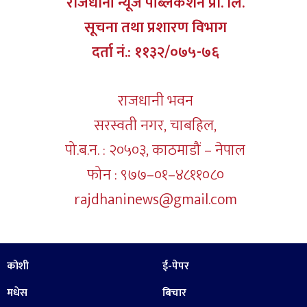
राजधानी न्यूज पब्लिकेशन प्रा. लि.
सूचना तथा प्रशारण विभाग
दर्ता नं.: ११३२/०७५-७६
राजधानी भवन
सरस्वती नगर, चाबहिल,
पो.ब.न. : २०५०३, काठमाडौं – नेपाल
फोन : ९७७–०१–४८११०८०
rajdhaninews@gmail.com
कोशी
ई-पेपर
मधेस
बिचार