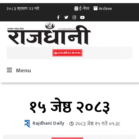
ई-पेपर
Archive
२०८३ श्रावण २२ गते
Menu
१५ जेष्ठ २०८३
Rajdhani Daily
२०८३ जेष्ठ १५ गते ०५:३८