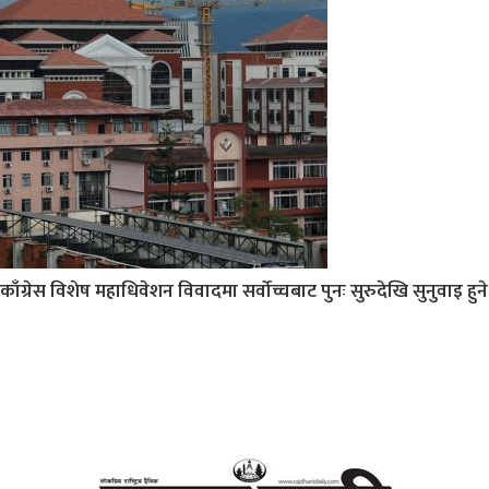
काँग्रेस विशेष महाधिवेशन विवादमा सर्वोच्चबाट पुनः सुरुदेखि सुनुवाइ हुने