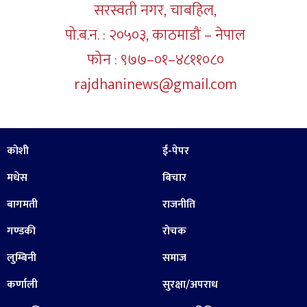
सरस्वती नगर, चाबहिल,
पो.ब.न. : २०५०३, काठमाडौं – नेपाल
फोन : ९७७–०१–४८११०८०
rajdhaninews@gmail.com
कोशी
ई-पेपर
मधेस
बिचार
बागमती
राजनीति
गण्डकी
रोचक
लुम्बिनी
समाज
कर्णाली
सुरक्षा/अपराध