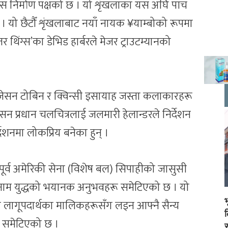
श्वास निर्माण पक्षको छ । यो शृंखलाका यस अघि पाँच
 यो छैटौँ शृंखलाबाट नयाँ नायक ¥याम्बोको रूपमा
जर थिंग्स’का डेभिड हार्बरले मेजर ट्राउटम्यानको
को, जेसन टोबिन र क्विन्सी इसायाह जस्ता कलाकारहरू
सन प्रधान चलचित्रलाई जलमारी हेलान्डरले निर्देशन
देशनमा लोकप्रिय बनेका हुन् ।
मा पूर्व अमेरिकी सेना (विशेष बल) सिपाहीको जासुसी
नाम युद्धको भयानक अनुभवहरू समेटिएको छ । यो
रुहरू र लागूपदार्थका मालिकहरूसँग लड्न आफ्नै सैन्य
त समेटिएको छ ।
स