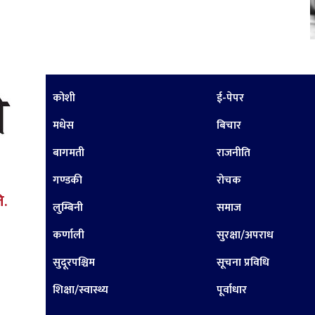
कोशी
ई-पेपर
मधेस
बिचार
बागमती
राजनीति
गण्डकी
रोचक
ि.
लुम्बिनी
समाज
कर्णाली
सुरक्षा/अपराध
सुदूरपश्चिम
सूचना प्रविधि
शिक्षा/स्वास्थ्य
पूर्वाधार