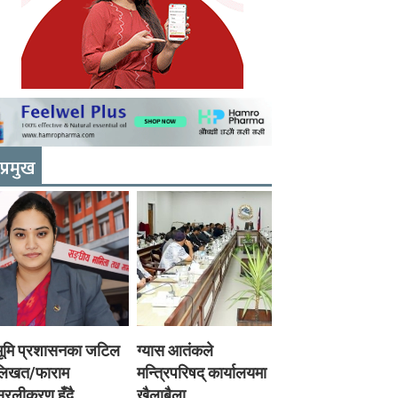
प्रमुख
भूमि प्रशासनका जटिल
ग्यास आतंकले
लिखत/फाराम
मन्त्रिपरिषद् कार्यालयमा
रलीकरण हुँदै,
खैलाबैला