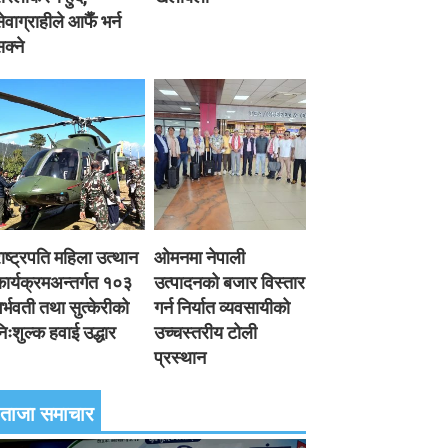
ेवाग्राहीले आफैँ भर्न
क्ने
ाष्ट्रपति महिला उत्थान
ओमनमा नेपाली
ार्यक्रमअन्तर्गत १०३
उत्पादनको बजार विस्तार
र्भवती तथा सुत्केरीको
गर्न निर्यात व्यवसायीको
िःशुल्क हवाई उद्धार
उच्चस्तरीय टोली
प्रस्थान
ताजा समाचार