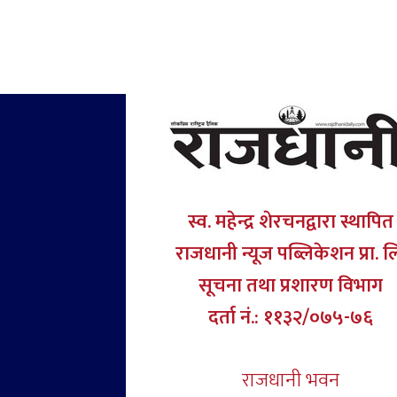
स्व. महेन्द्र शेरचनद्वारा स्थापित
राजधानी न्यूज पब्लिकेशन प्रा. ल
सूचना तथा प्रशारण विभाग
दर्ता नं.: ११३२/०७५-७६
राजधानी भवन