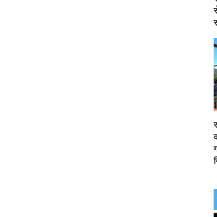
स
स
र
क
ग
न