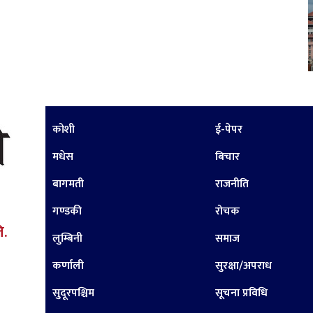
कोशी
ई-पेपर
मधेस
बिचार
बागमती
राजनीति
गण्डकी
रोचक
ि.
लुम्बिनी
समाज
कर्णाली
सुरक्षा/अपराध
सुदूरपश्चिम
सूचना प्रविधि