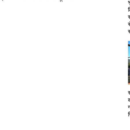
स
स
स
र
क
ग
न