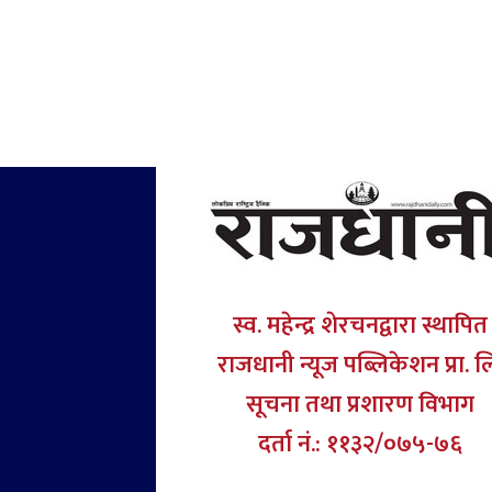
स्व. महेन्द्र शेरचनद्वारा स्थापित
राजधानी न्यूज पब्लिकेशन प्रा. ल
सूचना तथा प्रशारण विभाग
दर्ता नं.: ११३२/०७५-७६