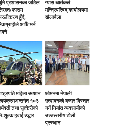
भूमि प्रशासनका जटिल
ग्यास आतंकले
लिखत/फाराम
मन्त्रिपरिषद् कार्यालयमा
रलीकरण हुँदै,
खैलाबैला
ेवाग्राहीले आफैँ भर्न
क्ने
ाष्ट्रपति महिला उत्थान
ओमनमा नेपाली
ार्यक्रमअन्तर्गत १०३
उत्पादनको बजार विस्तार
र्भवती तथा सुत्केरीको
गर्न निर्यात व्यवसायीको
िःशुल्क हवाई उद्धार
उच्चस्तरीय टोली
प्रस्थान