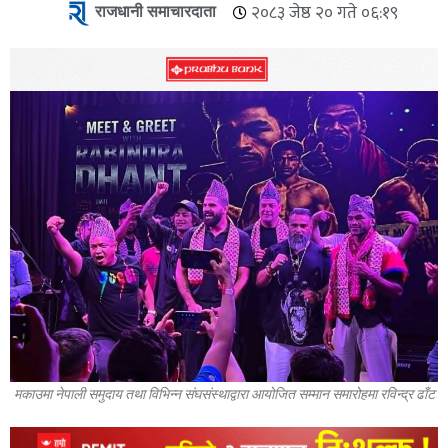
राजधानी समाचारदाता
२०८३ जेष्ठ २० गते ०६:१९
मकाउमा नेपाली समुदाय तथा विभिन्न संघसंस्थाद्वारा आयोजित सम्मान समारोहमा रविन्द्र ढाँट