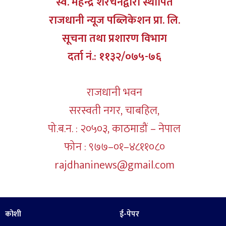
स्व. महेन्द्र शेरचनद्वारा स्थापित
राजधानी न्यूज पब्लिकेशन प्रा. लि.
सूचना तथा प्रशारण विभाग
दर्ता नं.: ११३२/०७५-७६
राजधानी भवन
सरस्वती नगर, चाबहिल,
पो.ब.न. : २०५०३, काठमाडौं – नेपाल
फोन : ९७७–०१–४८११०८०
rajdhaninews@gmail.com
कोशी
ई-पेपर