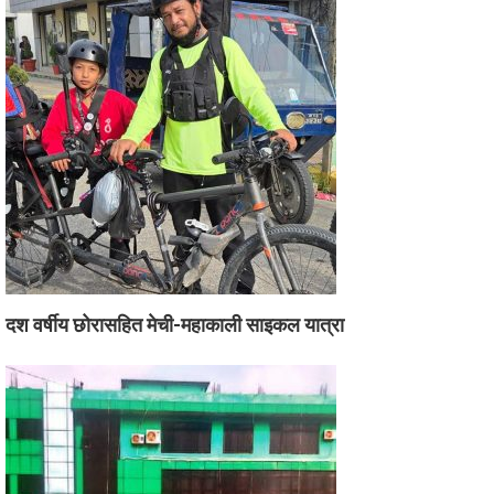
दश वर्षीय छोरासहित मेची-महाकाली साइकल यात्रा