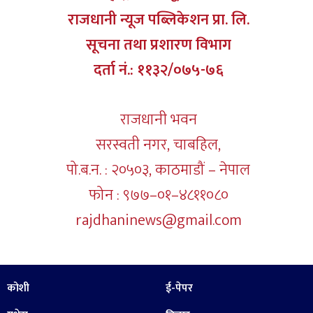
राजधानी न्यूज पब्लिकेशन प्रा. लि.
सूचना तथा प्रशारण विभाग
दर्ता नं.: ११३२/०७५-७६
राजधानी भवन
सरस्वती नगर, चाबहिल,
पो.ब.न. : २०५०३, काठमाडौं – नेपाल
फोन : ९७७–०१–४८११०८०
rajdhaninews@gmail.com
कोशी
ई-पेपर