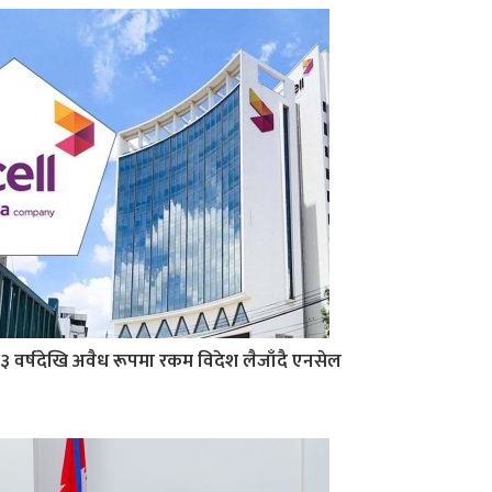
३ वर्षदेखि अवैध रूपमा रकम विदेश लैजाँदै एनसेल