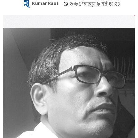
Kumar Raut
२०७६ फाल्गुन ७ गते ११:२३