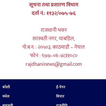
सूचना तथा प्रशारण विभाग
दर्ता नं.: ११३२/०७५-७६
राजधानी भवन
सरस्वती नगर, चाबहिल,
पो.ब.न. : २०५०३, काठमाडौं – नेपाल
फोन : ९७७–०१–४८११०८०
rajdhaninews@gmail.com
कोशी
ई-पेपर
मधेस
बिचार
बागमती
राजनीति