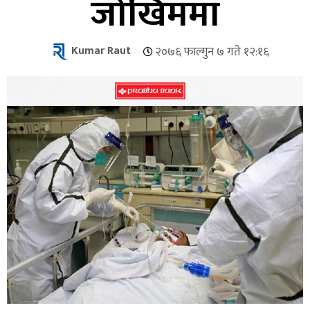
जोखिममा
Kumar Raut
२०७६ फाल्गुन ७ गते १२:१६