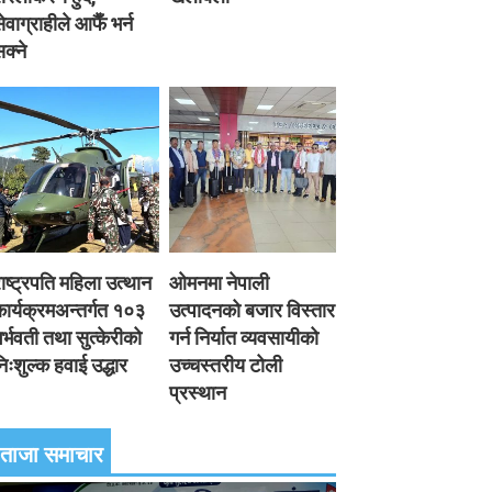
ेवाग्राहीले आफैँ भर्न
क्ने
ाष्ट्रपति महिला उत्थान
ओमनमा नेपाली
ार्यक्रमअन्तर्गत १०३
उत्पादनको बजार विस्तार
र्भवती तथा सुत्केरीको
गर्न निर्यात व्यवसायीको
िःशुल्क हवाई उद्धार
उच्चस्तरीय टोली
प्रस्थान
ताजा समाचार