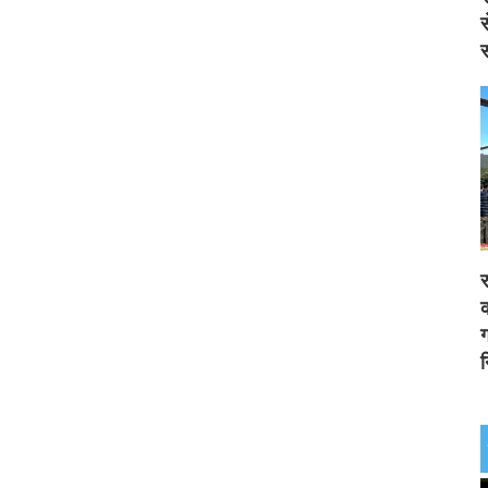
स
स
र
क
ग
न