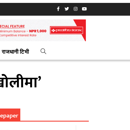
राजधानी टिभी
खोलीमा’
epaper