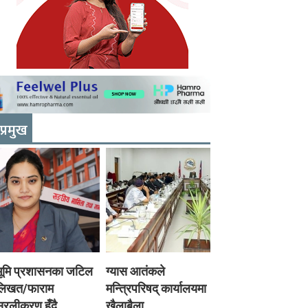
प्रमुख
भूमि प्रशासनका जटिल
ग्यास आतंकले
लिखत/फाराम
मन्त्रिपरिषद् कार्यालयमा
रलीकरण हुँदै,
खैलाबैला