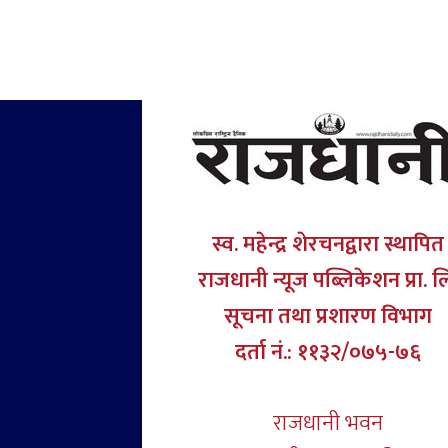
स्व. महेन्द्र शेरचनद्वारा स्थापित
राजधानी न्यूज पब्लिकेशन प्रा. ल
सूचना तथा प्रशारण विभाग
दर्ता नं.: ११३२/०७५-७६
राजधानी भवन