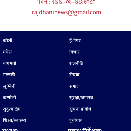
फोन : ९७७–०१–४८११०८०
rajdhaninews@gmail.com
कोशी
ई-पेपर
मधेस
बिचार
बागमती
राजनीति
गण्डकी
रोचक
लुम्बिनी
समाज
कर्णाली
सुरक्षा/अपराध
सुदूरपश्चिम
सूचना प्रविधि
शिक्षा/स्वास्थ्य
पूर्वाधार