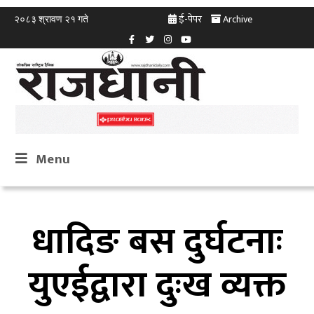
ई-पेपर
Archive
२०८३ श्रावण २१ गते
Menu
धादिङ बस दुर्घटनाः
युएईद्वारा दुःख व्यक्त