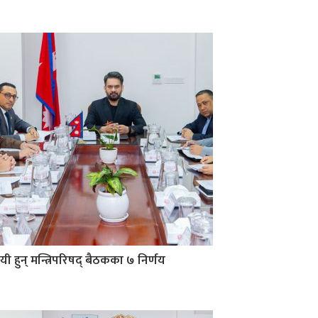
यी हुन् मन्त्रिपरिषद् बैठकका ७ निर्णय