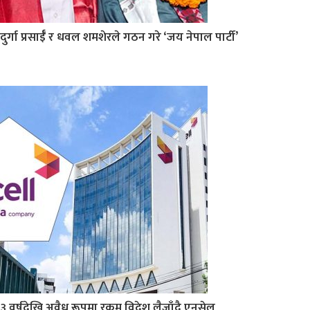
दुर्गा प्रसाईँ र धवल शमशेरले गठन गरे ‘जय नेपाल पार्टी’
३ वर्षदेखि अवैध रूपमा रकम विदेश लैजाँदै एनसेल