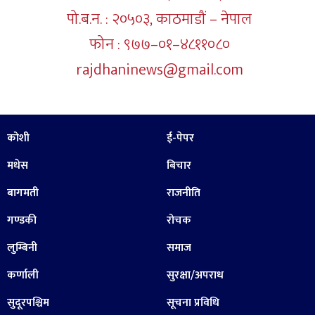
पो.ब.न. : २०५०३, काठमाडौं – नेपाल
फोन : ९७७–०१–४८११०८०
rajdhaninews@gmail.com
कोशी
ई-पेपर
मधेस
बिचार
बागमती
राजनीति
गण्डकी
रोचक
लुम्बिनी
समाज
कर्णाली
सुरक्षा/अपराध
सुदूरपश्चिम
सूचना प्रविधि