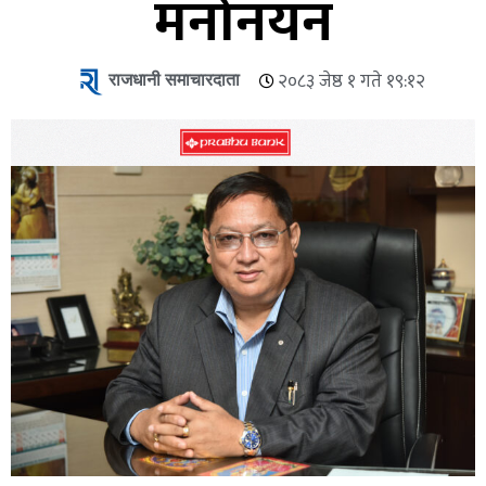
मनोनयन
राजधानी समाचारदाता
२०८३ जेष्ठ १ गते १९:१२