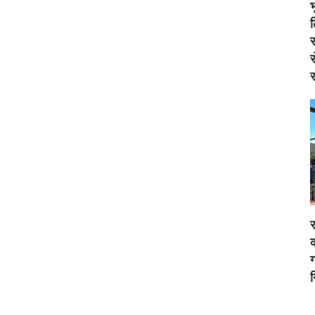
स
स
स
र
क
ग
न