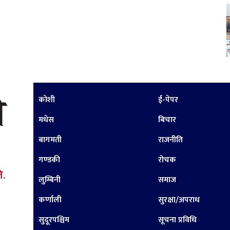
कोशी
ई-पेपर
मधेस
बिचार
बागमती
राजनीति
गण्डकी
रोचक
ि.
लुम्बिनी
समाज
कर्णाली
सुरक्षा/अपराध
सुदूरपश्चिम
सूचना प्रविधि