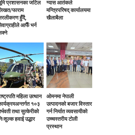
भूमि प्रशासनका जटिल
ग्यास आतंकले
लिखत/फाराम
मन्त्रिपरिषद् कार्यालयमा
रलीकरण हुँदै,
खैलाबैला
ेवाग्राहीले आफैँ भर्न
क्ने
ाष्ट्रपति महिला उत्थान
ओमनमा नेपाली
ार्यक्रमअन्तर्गत १०३
उत्पादनको बजार विस्तार
र्भवती तथा सुत्केरीको
गर्न निर्यात व्यवसायीको
िःशुल्क हवाई उद्धार
उच्चस्तरीय टोली
प्रस्थान