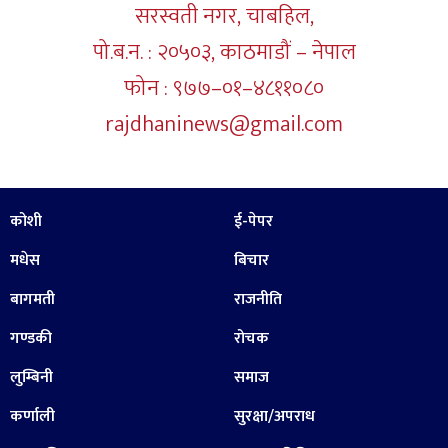
सरस्वती नगर, चाबहिल,
पो.ब.न. : २०५०३, काठमाडौं – नेपाल
फोन : ९७७–०१–४८११०८०
rajdhaninews@gmail.com
कोशी
ई-पेपर
मधेस
बिचार
बागमती
राजनीति
गण्डकी
रोचक
लुम्बिनी
समाज
कर्णाली
सुरक्षा/अपराध