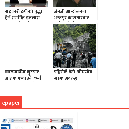
सहकारी ठगीको मुद्धा
जेनजी आन्दोलनमा
हेर्न समर्पित इजलास
भरतपुर कारागारबाट
गठन गर्न अनुरोध
भागेका कैदी भरुवा
बन्दुकसहित पक्राउ
काठमाडौंमा लुटपाट
पहिरोले बेनी-जोमसोम
आतंक मच्चाउने ‘कर्मा
सडक अवरुद्ध
समूह’ यसरी पर्‍याे पक्राउ
epaper