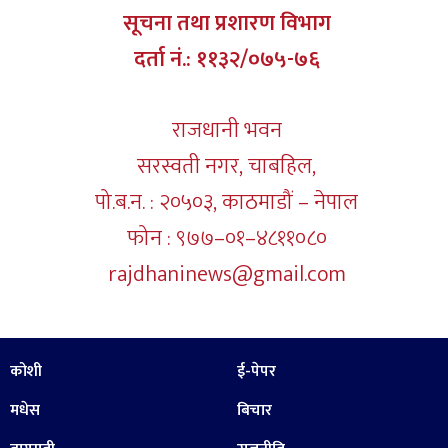
सूचना तथा प्रशारण विभाग
दर्ता नं.: ११३२/०७५-७६
राजधानी भवन
सरस्वती नगर, चाबहिल,
पो.ब.न. : २०५०३, काठमाडौं – नेपाल
फोन : ९७७–०१–४८११०८०
rajdhaninews@gmail.com
कोशी
ई-पेपर
मधेस
बिचार