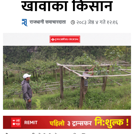
खावाका किसान
राजधानी समाचारदाता
२०८३ जेष्ठ ४ गते १२:१६