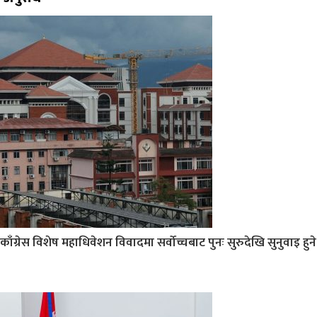
काँग्रेस विशेष महाधिवेशन विवादमा सर्वोच्चबाट पुनः सुरुदेखि सुनुवाइ हुने