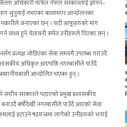
जिल्ला अधिकारी मार्फत नेपाल सरकारलाई ज्ञापन–
स
 माग सुनुवाई नभएका बाध्यभएर आन्दोलनका
स
ोलनकारीले जनाएका छन् । यदी आफूहरुको माग
्न वाध्य हुने चेतावनी समेत उनीहरुले दिएका छन् ।
ग प्रत्यक्ष जोडिएका सेवा समयमै उपलब्ध गराउदै
प्रशासकीय अधिकृत आएपछि नगरबासीले पाउँदै
े स्थाानीयबासी आन्दोलित भएका हुन् ।
र
क
ग
तृत्वको संघीय सरकारले पठाएको प्रमुख प्रशासकीय
न
ा बनाउदै बर्षौदेखी नगरबासीले पाउँदै आएको सेवा
क्रमलाई हटाउने षडयन्त्रमा लागेको उनीहरुको भनाई