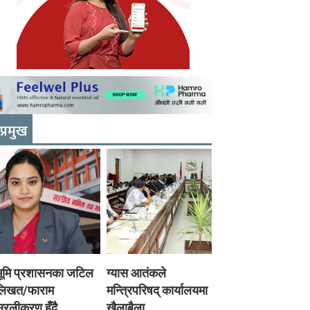
प्रमुख
भूमि प्रशासनका जटिल
ग्यास आतंकले
लिखत/फाराम
मन्त्रिपरिषद् कार्यालयमा
रलीकरण हुँदै,
खैलाबैला