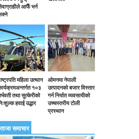
ेवाग्राहीले आफैँ भर्न
क्ने
ाष्ट्रपति महिला उत्थान
ओमनमा नेपाली
ार्यक्रमअन्तर्गत १०३
उत्पादनको बजार विस्तार
र्भवती तथा सुत्केरीको
गर्न निर्यात व्यवसायीको
िःशुल्क हवाई उद्धार
उच्चस्तरीय टोली
प्रस्थान
ताजा समाचार