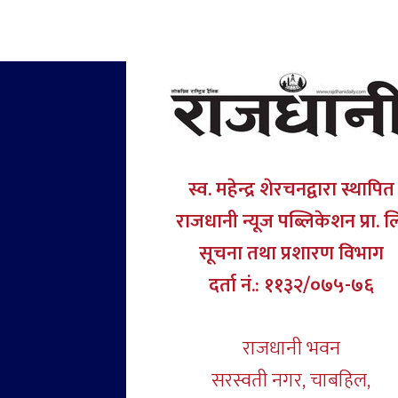
स्व. महेन्द्र शेरचनद्वारा स्थापित
राजधानी न्यूज पब्लिकेशन प्रा. ल
सूचना तथा प्रशारण विभाग
दर्ता नं.: ११३२/०७५-७६
राजधानी भवन
सरस्वती नगर, चाबहिल,