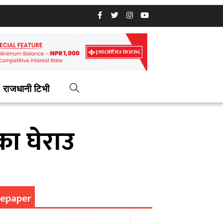
राजधानी टिभी
का घेराउ
epaper