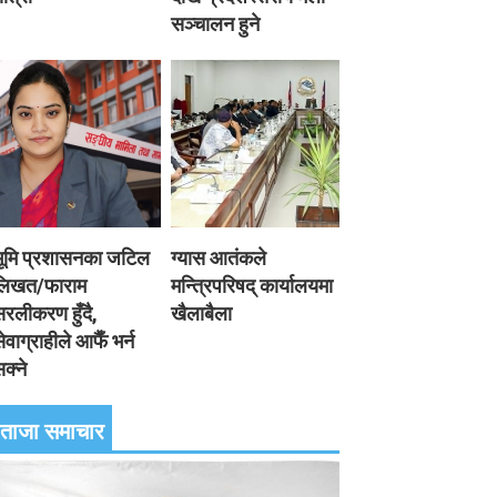
सञ्चालन हुने
भूमि प्रशासनका जटिल
ग्यास आतंकले
लिखत/फाराम
मन्त्रिपरिषद् कार्यालयमा
रलीकरण हुँदै,
खैलाबैला
ेवाग्राहीले आफैँ भर्न
क्ने
ताजा समाचार