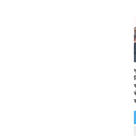
स
स
स