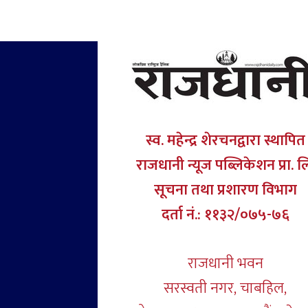
स्व. महेन्द्र शेरचनद्वारा स्थापित
राजधानी न्यूज पब्लिकेशन प्रा. ल
सूचना तथा प्रशारण विभाग
दर्ता नं.: ११३२/०७५-७६
राजधानी भवन
सरस्वती नगर, चाबहिल,