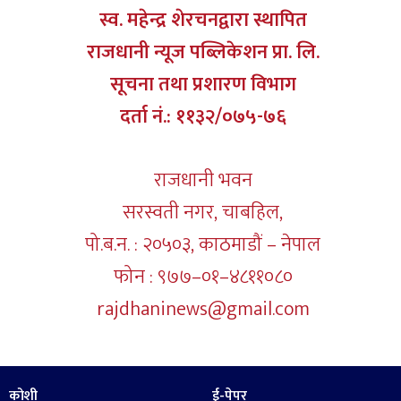
स्व. महेन्द्र शेरचनद्वारा स्थापित
राजधानी न्यूज पब्लिकेशन प्रा. लि.
सूचना तथा प्रशारण विभाग
दर्ता नं.: ११३२/०७५-७६
राजधानी भवन
सरस्वती नगर, चाबहिल,
पो.ब.न. : २०५०३, काठमाडौं – नेपाल
फोन : ९७७–०१–४८११०८०
rajdhaninews@gmail.com
कोशी
ई-पेपर