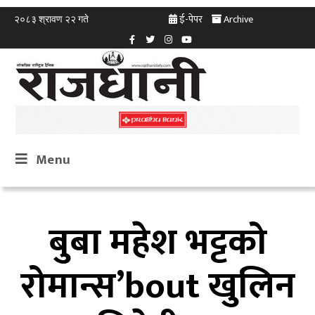
ई-पेपर
Archive
२०८३ श्रावण २२ गते
Menu
बुबा महेश भट्टको
रोमान्स’bout खुलिन