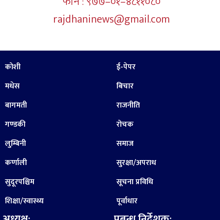
फोन : ९७७–०१–४८११०८०
rajdhaninews@gmail.com
कोशी
ई-पेपर
मधेस
बिचार
बागमती
राजनीति
गण्डकी
रोचक
लुम्बिनी
समाज
कर्णाली
सुरक्षा/अपराध
सुदूरपश्चिम
सूचना प्रविधि
शिक्षा/स्वास्थ्य
पूर्वाधार
अध्यक्ष:
प्रबन्ध निर्देशक: