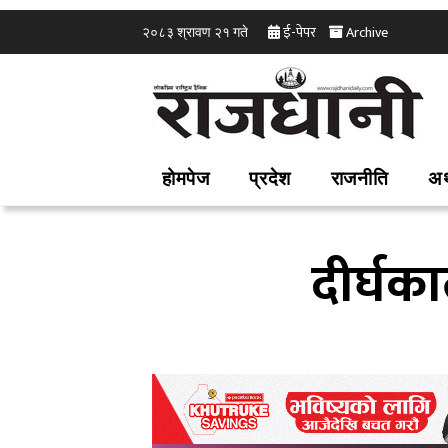
ई-पेपर
Archive
२०८३ श्रावण २१ गते
होमपेज
प्रदेश
राजनीति
अर
दीर्घका