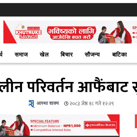
्थ
समाज
खेल
बिचार
सौजन्य
बाटिका
लीन परिवर्तन आफैंबाट स
आस्था शाक्य
२०८३ जेष्ठ १८ गते १२:२९