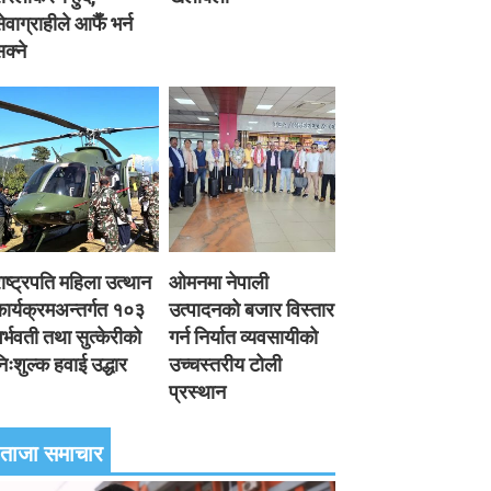
ेवाग्राहीले आफैँ भर्न
क्ने
ाष्ट्रपति महिला उत्थान
ओमनमा नेपाली
ार्यक्रमअन्तर्गत १०३
उत्पादनको बजार विस्तार
र्भवती तथा सुत्केरीको
गर्न निर्यात व्यवसायीको
िःशुल्क हवाई उद्धार
उच्चस्तरीय टोली
प्रस्थान
ताजा समाचार