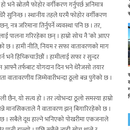
 भने स्रोतमै फोहोर वर्गीकरण गर्नुपर्छ अनिमात्र
स
े धेरै सुनिन्छ । स्थानीय तहले घरमै फोहोर वर्गीकरण
स
्, नत्र जरिमाना तिर्नुपर्ने व्यवस्था पनि छ । तर,
्यसलाई पालना गरिरहेका छन् । हाम्रो सोच नै ‘को आएर
िएको छ । हामी नीति, नियम र सफा वातावरणको माग
र्न भने हिच्किचाउँछौं । हामीलाई सफा र सुन्दर
 आफ्नै तर्फबाट योगदान दिन भने धेरैजसो तयार
र
हजता वातावरणीय जिम्मेवारीभन्दा ठूलो बन्न पुगेको छ ।
क
ग
 छैन, यो सत्य हो । तर त्योभन्दा ठूलो समस्या हाम्रो
न
न्ने मानसिकताले नै वातावरण झन् बिगारिरहेको छ ।
छ । सबैले दूध हाल्ने भनिएको पोखरीमा एकजनाले
नेर पानी हाल्यो । पछि सबैले त्यही सोच्न थाले र