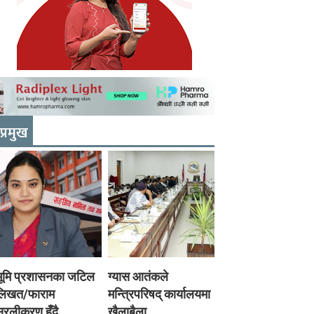
प्रमुख
भूमि प्रशासनका जटिल
ग्यास आतंकले
लिखत/फाराम
मन्त्रिपरिषद् कार्यालयमा
रलीकरण हुँदै,
खैलाबैला