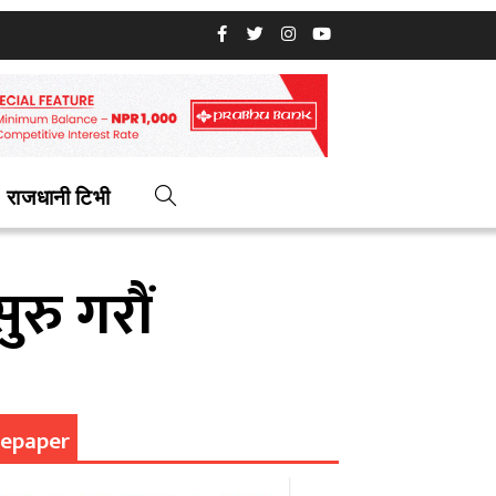
राजधानी टिभी
ुरु गरौं
epaper