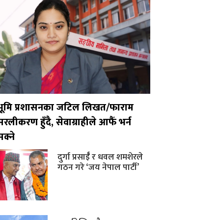
भूमि प्रशासनका जटिल लिखत/फाराम
सरलीकरण हुँदै, सेवाग्राहीले आफैँ भर्न
सक्ने
दुर्गा प्रसाईँ र धवल शमशेरले
गठन गरे ‘जय नेपाल पार्टी’