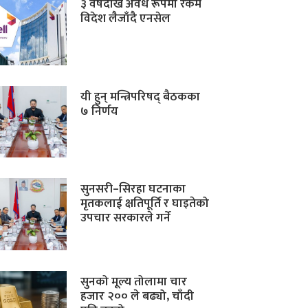
३ वर्षदेखि अवैध रूपमा रकम
विदेश लैजाँदै एनसेल
यी हुन् मन्त्रिपरिषद् बैठकका
७ निर्णय
सुनसरी–सिरहा घटनाका
मृतकलाई क्षतिपूर्ति र घाइतेको
उपचार सरकारले गर्ने
सुनको मूल्य तोलामा चार
हजार २०० ले बढ्यो, चाँदी