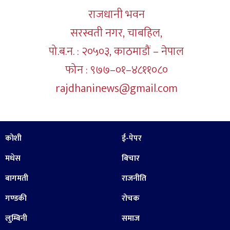
राजधानी भवन
सरस्वती नगर, चाबहिल,
पो.ब.न. : २०५०३, काठमाडौं – नेपाल
फोन : ९७७–०१–४८११०८०
rajdhaninews@gmail.com
कोशी
ई-पेपर
मधेस
बिचार
बागमती
राजनीति
गण्डकी
रोचक
लुम्बिनी
समाज