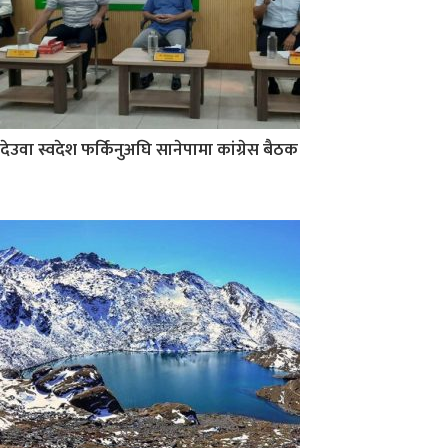
देउवा स्वदेश फर्किनुअघि सानेपामा कांग्रेस बैठक