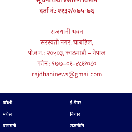
सूचना तथा प्रशारण विभाग
दर्ता नं.: ११३२/०७५-७६
राजधानी भवन
सरस्वती नगर, चाबहिल,
पो.ब.न. : २०५०३, काठमाडौं – नेपाल
फोन : ९७७–०१–४८११०८०
rajdhaninews@gmail.com
कोशी
ई-पेपर
मधेस
बिचार
बागमती
राजनीति