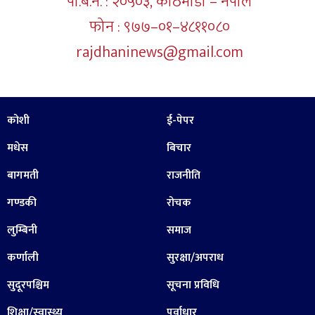
पो.ब.न. : २०५०३, काठमाडौं – नेपाल
फोन : ९७७–०१–४८११०८०
rajdhaninews@gmail.com
कोशी
ई-पेपर
मधेस
बिचार
बागमती
राजनीति
गण्डकी
रोचक
लुम्बिनी
समाज
कर्णाली
सुरक्षा/अपराध
सुदूरपश्चिम
सूचना प्रविधि
शिक्षा/स्वास्थ्य
पूर्वाधार