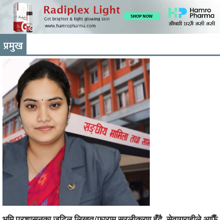
प्रमुख
भूमि प्रशासनका जटिल लिखत/फाराम सरलीकरण हुँदै, सेवाग्राहीले आफैँ