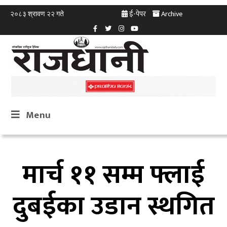
ई-पेपर
Archive
२०८३ श्रावण २२ गते
Menu
मार्च ११ सम्म फ्लाई
दुबईका उडान स्थगित