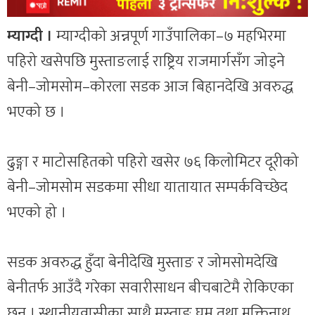
म्याग्दी ।
म्याग्दीको अन्नपूर्ण गाउँपालिका–७ महभिरमा
पहिरो खसेपछि मुस्ताङलाई राष्ट्रिय राजमार्गसँग जोड्ने
बेनी–जोमसोम–कोरला सडक आज बिहानदेखि अवरुद्ध
भएको छ ।
ढुङ्गा र माटोसहितको पहिरो खसेर ७६ किलोमिटर दूरीको
बेनी–जोमसोम सडकमा सीधा यातायात सम्पर्कविच्छेद
भएको हो ।
सडक अवरुद्ध हुँदा बेनीदेखि मुस्ताङ र जोमसोमदेखि
बेनीतर्फ आउँदै गरेका सवारीसाधन बीचबाटेमै रोकिएका
छन् । स्थानीयवासीका साथै मुस्ताङ घुम्न तथा मुक्तिनाथ