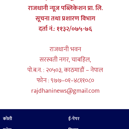
राजधानी न्यूज पब्लिकेशन प्रा. लि.
सूचना तथा प्रशारण विभाग
दर्ता नं.: ११३२/०७५-७६
राजधानी भवन
सरस्वती नगर, चाबहिल,
पो.ब.न. : २०५०३, काठमाडौं – नेपाल
फोन : ९७७–०१–४८११०८०
rajdhaninews@gmail.com
कोशी
ई-पेपर