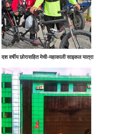
दश वर्षीय छोरासहित मेची-महाकाली साइकल यात्रा