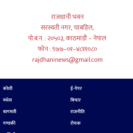
राजधानी भवन
सरस्वती नगर, चाबहिल,
पो.ब.न. : २०५०३, काठमाडौं – नेपाल
फोन : ९७७–०१–४८११०८०
rajdhaninews@gmail.com
कोशी
ई-पेपर
मधेस
बिचार
बागमती
राजनीति
गण्डकी
रोचक