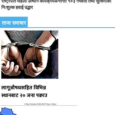
राष्ट्रपति महिला उत्थान कार्यक्रमअन्तर्गत १०३ गर्भवती तथा सुत्केरीको
निःशुल्क हवाई उद्धार
ताजा समाचार
लागूऔषधसहित विभिन्न
स्थानबाट २० जना पक्राउ