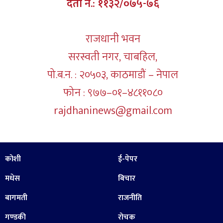
दर्ता नं.: ११३२/०७५-७६
राजधानी भवन
सरस्वती नगर, चाबहिल,
पो.ब.न. : २०५०३, काठमाडौं – नेपाल
फोन : ९७७–०१–४८११०८०
rajdhaninews@gmail.com
कोशी
ई-पेपर
मधेस
बिचार
बागमती
राजनीति
गण्डकी
रोचक