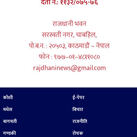
दर्ता नं.: ११३२/०७५-७६
राजधानी भवन
सरस्वती नगर, चाबहिल,
पो.ब.न. : २०५०३, काठमाडौं – नेपाल
फोन : ९७७–०१–४८११०८०
rajdhaninews@gmail.com
कोशी
ई-पेपर
मधेस
बिचार
बागमती
राजनीति
गण्डकी
रोचक