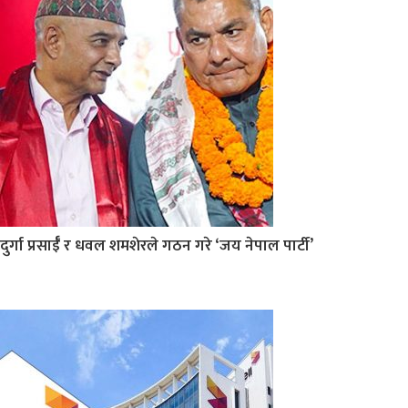
दुर्गा प्रसाईँ र धवल शमशेरले गठन गरे ‘जय नेपाल पार्टी’