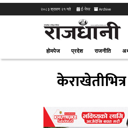
ई-पेपर
Archive
२०८३ श्रावण २१ गते
होमपेज
प्रदेश
राजनीति
अर
केराखेतीभित