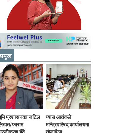
प्रमुख
भूमि प्रशासनका जटिल
ग्यास आतंकले
लिखत/फाराम
मन्त्रिपरिषद् कार्यालयमा
रलीकरण हुँदै,
खैलाबैला