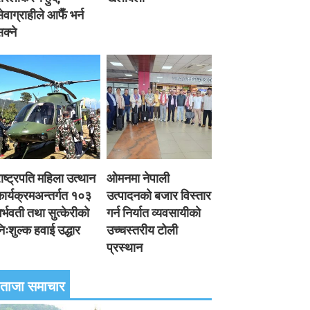
ेवाग्राहीले आफैँ भर्न
क्ने
ाष्ट्रपति महिला उत्थान
ओमनमा नेपाली
ार्यक्रमअन्तर्गत १०३
उत्पादनको बजार विस्तार
र्भवती तथा सुत्केरीको
गर्न निर्यात व्यवसायीको
िःशुल्क हवाई उद्धार
उच्चस्तरीय टोली
प्रस्थान
ताजा समाचार