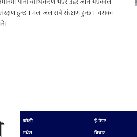
ी जमीनमा पानी वाष्पिकरण भएर उडेर जाने भएकाले
ंरक्षण हुन्छ । मल, जल सबै संरक्षण हुन्छ । ‘यसका
ने।
कोशी
ई-पेपर
मधेस
बिचार