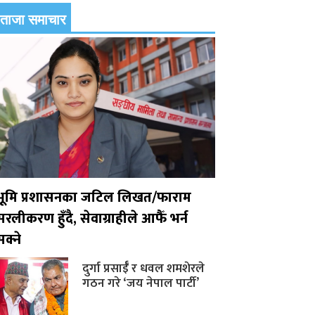
ताजा समाचार
भूमि प्रशासनका जटिल लिखत/फाराम
सरलीकरण हुँदै, सेवाग्राहीले आफैँ भर्न
सक्ने
दुर्गा प्रसाईँ र धवल शमशेरले
गठन गरे ‘जय नेपाल पार्टी’