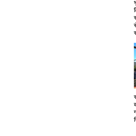
स
स
स
र
क
ग
न