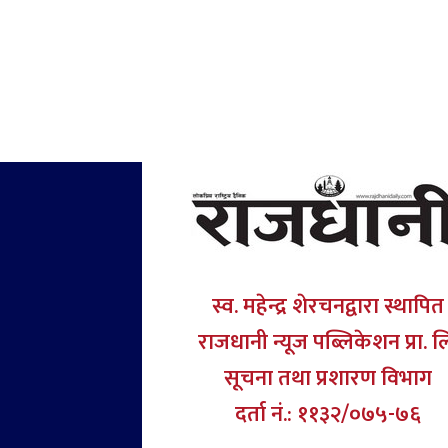
स्व. महेन्द्र शेरचनद्वारा स्थापित
राजधानी न्यूज पब्लिकेशन प्रा. ल
सूचना तथा प्रशारण विभाग
दर्ता नं.: ११३२/०७५-७६