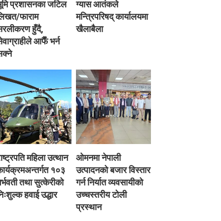
भूमि प्रशासनका जटिल
ग्यास आतंकले
लिखत/फाराम
मन्त्रिपरिषद् कार्यालयमा
रलीकरण हुँदै,
खैलाबैला
ेवाग्राहीले आफैँ भर्न
क्ने
ाष्ट्रपति महिला उत्थान
ओमनमा नेपाली
ार्यक्रमअन्तर्गत १०३
उत्पादनको बजार विस्तार
र्भवती तथा सुत्केरीको
गर्न निर्यात व्यवसायीको
िःशुल्क हवाई उद्धार
उच्चस्तरीय टोली
प्रस्थान