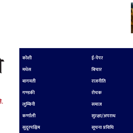
कोशी
ई-पेपर
मधेस
बिचार
बागमती
राजनीति
गण्डकी
रोचक
ि.
लुम्बिनी
समाज
कर्णाली
सुरक्षा/अपराध
सुदूरपश्चिम
सूचना प्रविधि