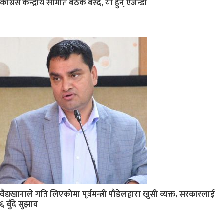
कांग्रेस केन्द्रीय समिति बैठक बस्दै, यी हुन् एजेन्डा
वैद्यखानाले गति लिएकोमा पूर्वमन्त्री पौडेलद्वारा खुसी व्यक्त, सरकारलाई
६ बुँदे सुझाव