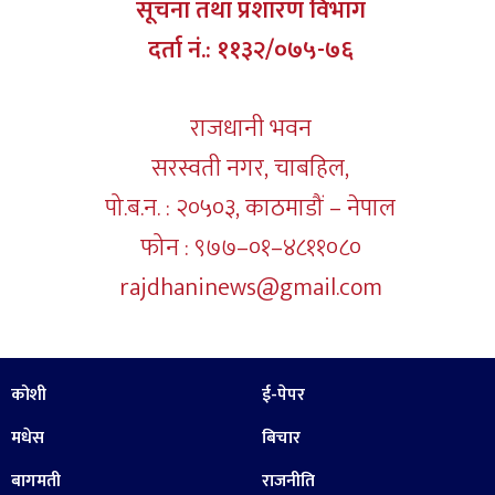
सूचना तथा प्रशारण विभाग
दर्ता नं.: ११३२/०७५-७६
राजधानी भवन
सरस्वती नगर, चाबहिल,
पो.ब.न. : २०५०३, काठमाडौं – नेपाल
फोन : ९७७–०१–४८११०८०
rajdhaninews@gmail.com
कोशी
ई-पेपर
मधेस
बिचार
बागमती
राजनीति