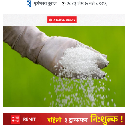
पूर्णभक्त दुवाल
२०८३ जेष्ठ ७ गते ०९:१६