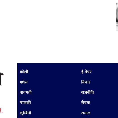
कोशी
ई-पेपर
मधेस
बिचार
बागमती
राजनीति
गण्डकी
रोचक
ि.
लुम्बिनी
समाज