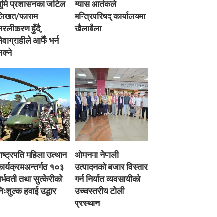
भूमि प्रशासनका जटिल
ग्यास आतंकले
लिखत/फाराम
मन्त्रिपरिषद् कार्यालयमा
रलीकरण हुँदै,
खैलाबैला
ेवाग्राहीले आफैँ भर्न
क्ने
ाष्ट्रपति महिला उत्थान
ओमनमा नेपाली
ार्यक्रमअन्तर्गत १०३
उत्पादनको बजार विस्तार
र्भवती तथा सुत्केरीको
गर्न निर्यात व्यवसायीको
िःशुल्क हवाई उद्धार
उच्चस्तरीय टोली
प्रस्थान