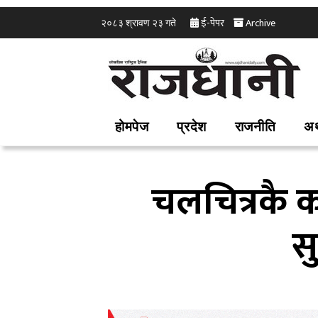
ई-पेपर
Archive
२०८३ श्रावण २३ गते
होमपेज
प्रदेश
राजनीति
अर
चलचित्रकै का
स