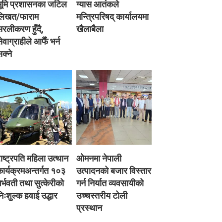
भूमि प्रशासनका जटिल
ग्यास आतंकले
लिखत/फाराम
मन्त्रिपरिषद् कार्यालयमा
रलीकरण हुँदै,
खैलाबैला
ेवाग्राहीले आफैँ भर्न
क्ने
ाष्ट्रपति महिला उत्थान
ओमनमा नेपाली
ार्यक्रमअन्तर्गत १०३
उत्पादनको बजार विस्तार
र्भवती तथा सुत्केरीको
गर्न निर्यात व्यवसायीको
िःशुल्क हवाई उद्धार
उच्चस्तरीय टोली
प्रस्थान