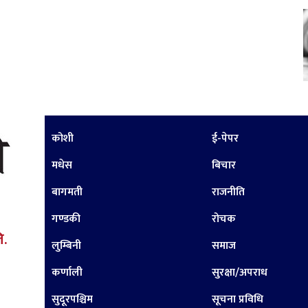
कोशी
ई-पेपर
मधेस
बिचार
बागमती
राजनीति
गण्डकी
रोचक
ि.
लुम्बिनी
समाज
कर्णाली
सुरक्षा/अपराध
सुदूरपश्चिम
सूचना प्रविधि