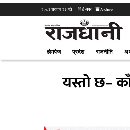
ई-पेपर
Archive
२०८३ श्रावण २३ गते
होमपेज
प्रदेश
राजनीति
अर
यस्तो छ– काँ