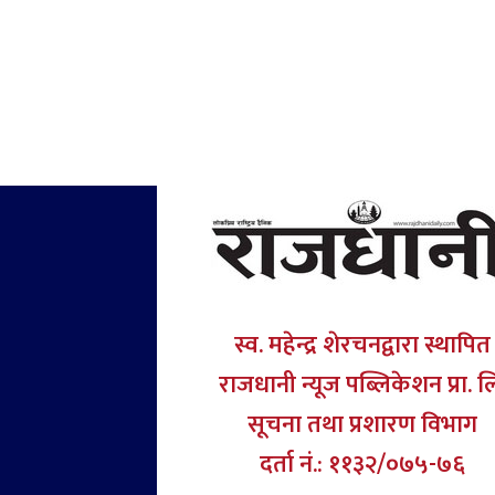
स्व. महेन्द्र शेरचनद्वारा स्थापित
राजधानी न्यूज पब्लिकेशन प्रा. ल
सूचना तथा प्रशारण विभाग
दर्ता नं.: ११३२/०७५-७६