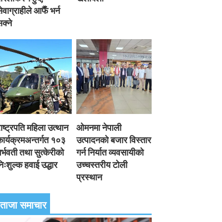
ेवाग्राहीले आफैँ भर्न
क्ने
ाष्ट्रपति महिला उत्थान
ओमनमा नेपाली
ार्यक्रमअन्तर्गत १०३
उत्पादनको बजार विस्तार
र्भवती तथा सुत्केरीको
गर्न निर्यात व्यवसायीको
िःशुल्क हवाई उद्धार
उच्चस्तरीय टोली
प्रस्थान
ताजा समाचार