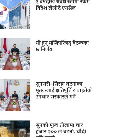
३ वर्षदेखि अवैध रूपमा रकम
विदेश लैजाँदै एनसेल
यी हुन् मन्त्रिपरिषद् बैठकका
७ निर्णय
सुनसरी–सिरहा घटनाका
मृतकलाई क्षतिपूर्ति र घाइतेको
उपचार सरकारले गर्ने
सुनको मूल्य तोलामा चार
हजार २०० ले बढ्यो, चाँदी