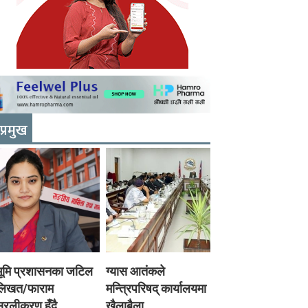
प्रमुख
भूमि प्रशासनका जटिल
ग्यास आतंकले
लिखत/फाराम
मन्त्रिपरिषद् कार्यालयमा
रलीकरण हुँदै,
खैलाबैला