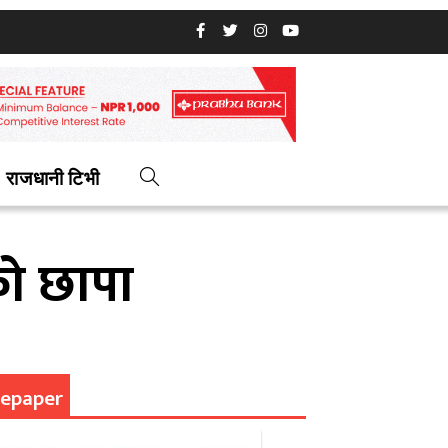
राजधानी टिभी
ो छापा
epaper