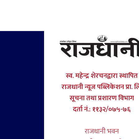
स्व. महेन्द्र शेरचनद्वारा स्थापित
राजधानी न्यूज पब्लिकेशन प्रा. ल
सूचना तथा प्रशारण विभाग
दर्ता नं.: ११३२/०७५-७६
राजधानी भवन