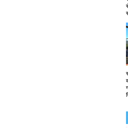
स
स
र
क
ग
न