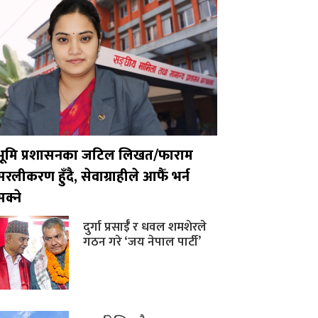
भूमि प्रशासनका जटिल लिखत/फाराम
सरलीकरण हुँदै, सेवाग्राहीले आफैँ भर्न
सक्ने
दुर्गा प्रसाईँ र धवल शमशेरले
गठन गरे ‘जय नेपाल पार्टी’