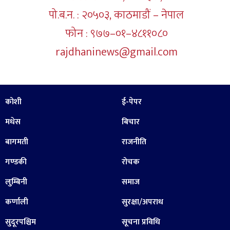
पो.ब.न. : २०५०३, काठमाडौं – नेपाल
फोन : ९७७–०१–४८११०८०
rajdhaninews@gmail.com
कोशी
ई-पेपर
मधेस
बिचार
बागमती
राजनीति
गण्डकी
रोचक
लुम्बिनी
समाज
कर्णाली
सुरक्षा/अपराध
सुदूरपश्चिम
सूचना प्रविधि