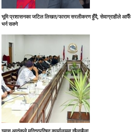
भूमि प्रशासनका जटिल लिखत/फाराम सरलीकरण हुँदै, सेवाग्राहीले आफैँ
भर्न सक्ने
ग्यास आतंकले मन्त्रिपरिषद् कार्यालयमा खैलाबैला