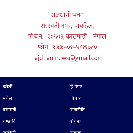
राजधानी भवन
सरस्वती नगर, चाबहिल,
पो.ब.न. : २०५०३, काठमाडौं – नेपाल
फोन : ९७७–०१–४८११०८०
rajdhaninews@gmail.com
कोशी
ई-पेपर
मधेस
बिचार
बागमती
राजनीति
गण्डकी
रोचक