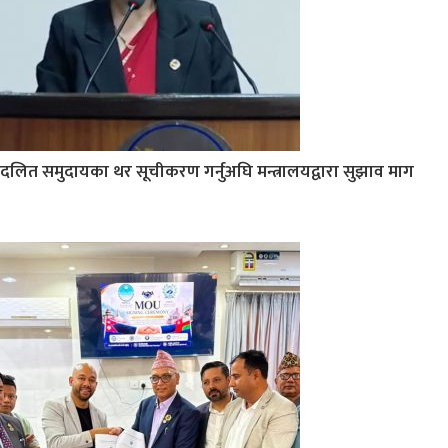
दलित समुदायका थर सूचीकरण गर्नुअघि मन्त्रालयद्वारा सुझाव माग