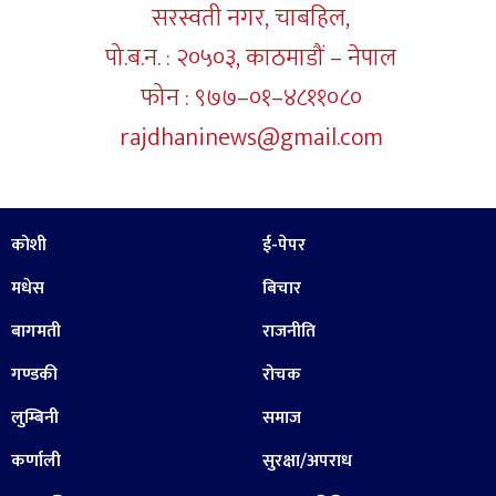
सरस्वती नगर, चाबहिल,
पो.ब.न. : २०५०३, काठमाडौं – नेपाल
फोन : ९७७–०१–४८११०८०
rajdhaninews@gmail.com
कोशी
ई-पेपर
मधेस
बिचार
बागमती
राजनीति
गण्डकी
रोचक
लुम्बिनी
समाज
कर्णाली
सुरक्षा/अपराध