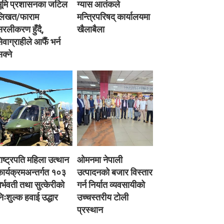
भूमि प्रशासनका जटिल
ग्यास आतंकले
लिखत/फाराम
मन्त्रिपरिषद् कार्यालयमा
रलीकरण हुँदै,
खैलाबैला
ेवाग्राहीले आफैँ भर्न
क्ने
ाष्ट्रपति महिला उत्थान
ओमनमा नेपाली
ार्यक्रमअन्तर्गत १०३
उत्पादनको बजार विस्तार
र्भवती तथा सुत्केरीको
गर्न निर्यात व्यवसायीको
िःशुल्क हवाई उद्धार
उच्चस्तरीय टोली
प्रस्थान