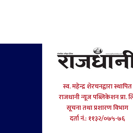
स्व. महेन्द्र शेरचनद्वारा स्थापित
राजधानी न्यूज पब्लिकेशन प्रा. ल
सूचना तथा प्रशारण विभाग
दर्ता नं.: ११३२/०७५-७६