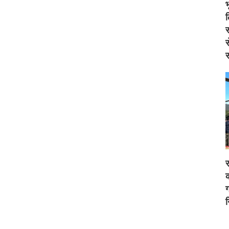
स
स
स
र
क
ग
न