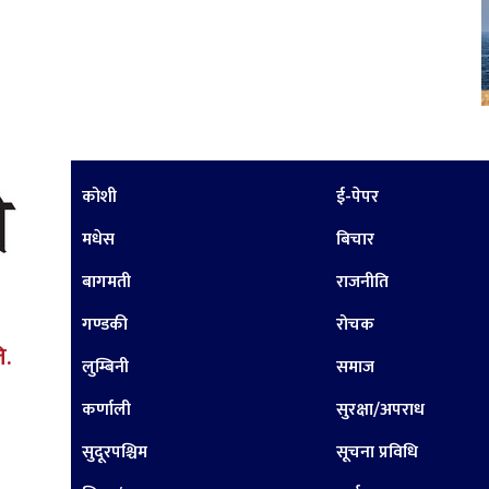
कोशी
ई-पेपर
मधेस
बिचार
बागमती
राजनीति
गण्डकी
रोचक
ि.
लुम्बिनी
समाज
कर्णाली
सुरक्षा/अपराध
सुदूरपश्चिम
सूचना प्रविधि