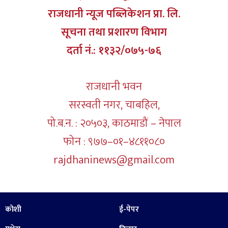
राजधानी न्यूज पब्लिकेशन प्रा. लि.
सूचना तथा प्रशारण विभाग
दर्ता नं.: ११३२/०७५-७६
राजधानी भवन
सरस्वती नगर, चाबहिल,
पो.ब.न. : २०५०३, काठमाडौं – नेपाल
फोन : ९७७–०१–४८११०८०
rajdhaninews@gmail.com
कोशी
ई-पेपर