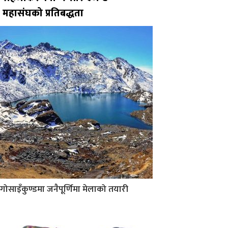
महासंघको प्रतिबद्धता
गोसाइँकुण्डमा जनैपूर्णिमा मेलाको तयारी