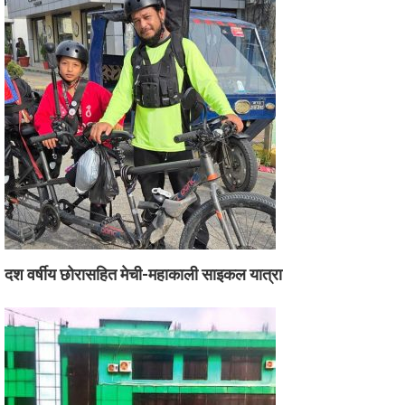
दश वर्षीय छोरासहित मेची-महाकाली साइकल यात्रा